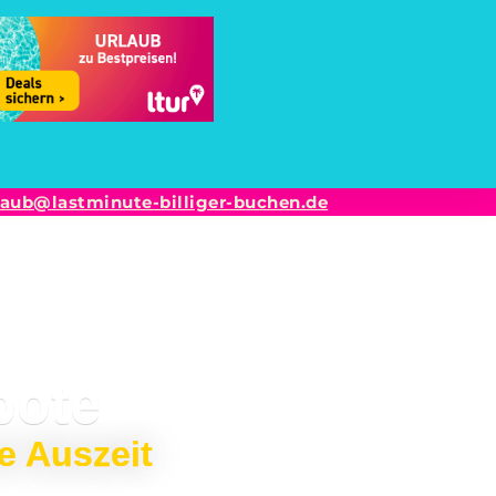
laub@lastminute-billiger-buchen.de
bote
e Auszeit