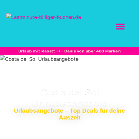
SCHNÄPPCHEN BUC
Marktplatz-Partne
Bahnreisen: Sparprei
Unterkünfte + Flüge -15% und mehr
Urlaub mit Rabatt
+++
Deals von über 400 Marken
Costa del Sol
Urlaubsangebote
Urlaubsangebote – Top Deals für deine
Auszeit