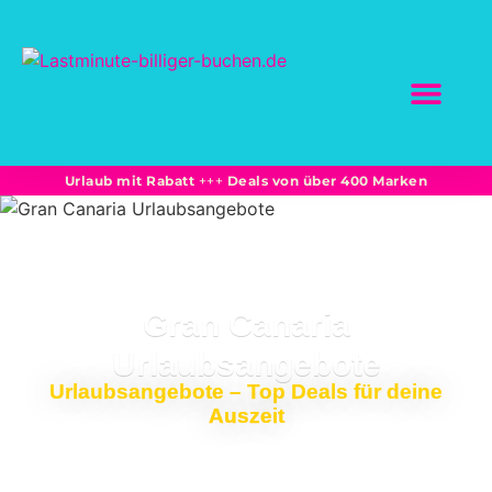
SCHNÄPPCHEN BUC
Marktplatz-Partne
Bahnreisen: Sparprei
Unterkünfte + Flüge -15% und mehr
Urlaub mit Rabatt
+++
Deals von über 400 Marken
Gran Canaria
Urlaubsangebote
Urlaubsangebote – Top Deals für deine
Auszeit