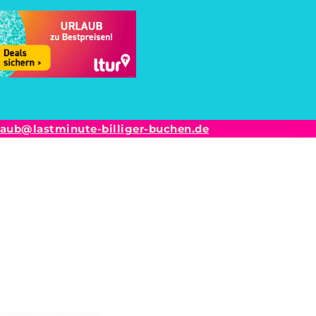
laub@lastminute-billiger-buchen.de