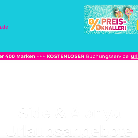
er 400 Marken
+++
KOSTENLOSER
Buchungsservice:
ur
Side & Alanya
Urlaubsangebote