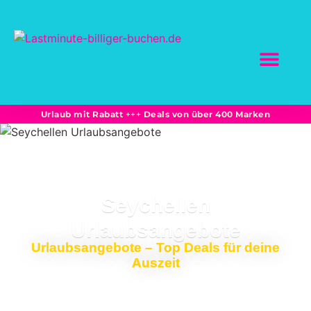
SCHNÄPPCHEN BUC
Marktplatz-Partne
Bahnreisen: Sparprei
Unterkünfte + Flüge -15% und mehr
Urlaub mit Rabatt
+++
Deals von über 400 Marken
Seychellen
Urlaubsangebote
Urlaubsangebote – Top Deals für deine
Auszeit