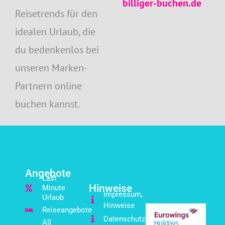
billiger-buchen.de
Reisetrends für den
idealen Urlaub, die
du bedenkenlos bei
unseren Marken-
Partnern online
buchen kannst.
Angebote
Last
Hinweise
Minute
Impressum,
Urlaub
Hinweise
Reiseangebote
Datenschutz
All