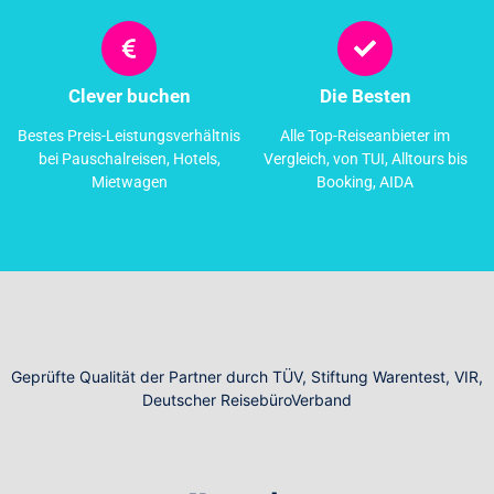
Clever buchen
Die Besten
Bestes Preis-Leistungsverhältnis
Alle Top-Reiseanbieter im
bei Pauschalreisen, Hotels,
Vergleich, von TUI, Alltours bis
Mietwagen
Booking, AIDA
Geprüfte Qualität der Partner durch TÜV, Stiftung Warentest, VIR,
Deutscher ReisebüroVerband