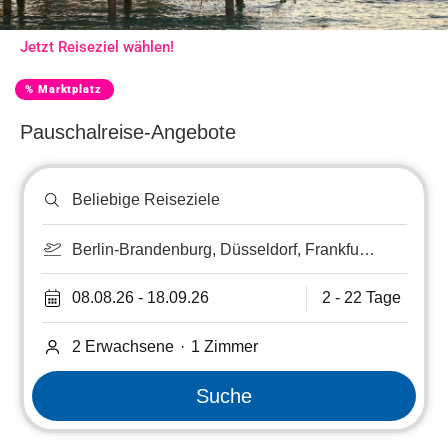
Türkei
Jetzt Reiseziel wählen!
Urlaub
% Marktplatz
Pauschalreisen bis
-60%!