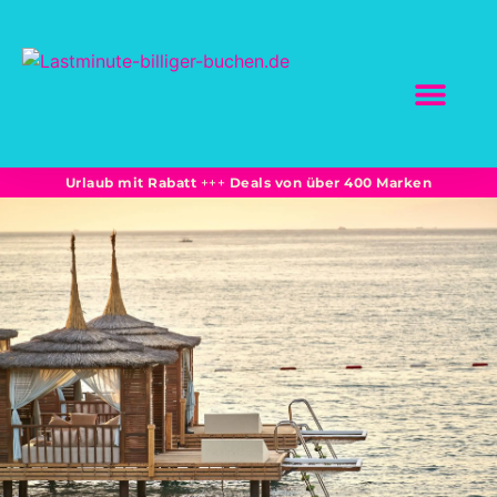
Inhalt
springen
SCHNÄPPCHEN BUC
Marktplatz-Partne
Bahnreisen: Sparprei
Unterkünfte + Flüge -15% und mehr
Urlaub mit Rabatt
+++
Deals von über 400 Marken