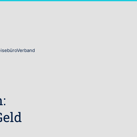
ReisebüroVerband
:
Geld