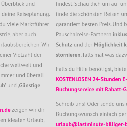
n Überblick und
findest. Schau dich um auf u
 deine Reiseplanung.
finde die schönsten Reisen 
du viele Marktführer
garantiert besten Preis. Und 
trie, aber auch
Pauschalreise-Partnern
inklu
 Urlaubsbereichen. Wir
Schutz
und der
Möglichkeit k
einer Vielzahl der
stornieren
, falls mal was da
che weltweit und
Falls du Hilfe benötigst, biete
 immer und überall
KOSTENLOSEN
24-Stunden E-
ub‘
und
‚Günstige
Buchungservice mit Rabatt-G
Schreib uns! Oder sende uns
en.de
zeigen wir dir
Buchungswunsch einfach per 
den idealen Urlaub,
urlaub@lastminute-billiger-