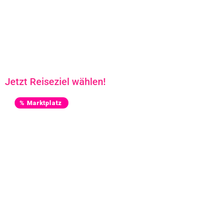
Kroatien
Jetzt Reiseziel wählen!
% Marktplatz
Urlaub
Pauschalreisen bis -60%!