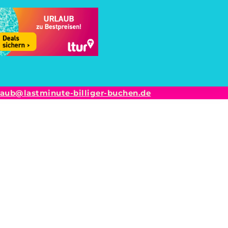
laub@lastminute-billiger-buchen.de