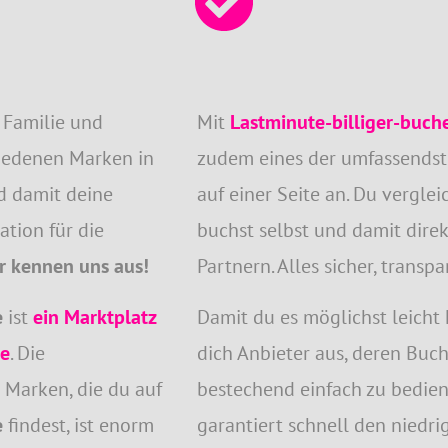
s Familie und
Mit
Lastminute-billiger-buch
iedenen Marken in
zudem eines der umfassends
nd damit deine
auf einer Seite an. Du verglei
ation für die
buchst selbst und damit direk
r kennen uns aus!
Partnern. Alles sicher, trans
e
ist
ein Marktplatz
Damit du es möglichst leicht 
le
. Die
dich Anbieter aus, deren Bu
 Marken, die du auf
bestechend einfach zu bedien
e
findest, ist enorm
garantiert schnell den niedri