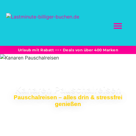
SCHNÄPPCHEN BUC
Marktplatz-Partne
Bahnreisen: Sparprei
Unterkünfte + Flüge -15% und mehr
Urlaub mit Rabatt
+++
Deals von über 400 Marken
Kanaren Pauschalreisen
Pauschalreisen – alles drin & stressfrei
genießen