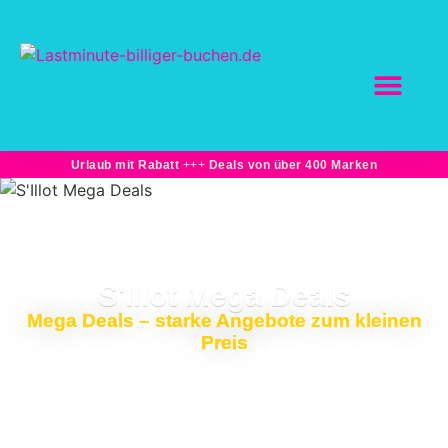
SCHNÄPPCHEN BU
Marktplatz-Partn
Bahnreisen: Sparpre
Unterkünfte + Flüge -15% und mehr
Urlaub mit Rabatt
+++
Deals von über 400 Marken
S'Illot Mega Deals
Mega Deals – starke Angebote zum kleinen
Preis