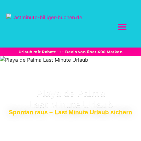
SCHNÄPPCHEN BUC
Marktplatz-Partne
Bahnreisen: Sparprei
Unterkünfte + Flüge -15% und mehr
Urlaub mit Rabatt
+++
Deals von über 400 Marken
Playa de Palma
Last Minute Urlaub
Spontan raus – Last Minute Urlaub sichern