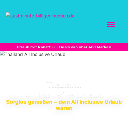
SCHNÄPPCHEN BUC
Marktplatz-Partne
Bahnreisen: Sparprei
Unterkünfte + Flüge -15% und mehr
Urlaub mit Rabatt
+++
Deals von über 400 Marken
Thailand
All Inclusive Urlaub
Sorglos genießen – dein All Inclusive Urlaub
wartet