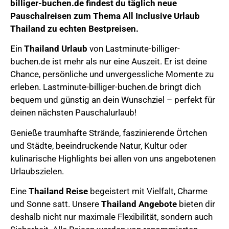
billiger-buchen.de
findest du täglich neue
Pauschalreisen zum Thema
All Inclusive Urlaub
Thailand
zu echten Bestpreisen.
Ein
Thailand Urlaub
von Lastminute-billiger-
buchen.de ist mehr als nur eine Auszeit. Er ist deine
Chance, persönliche und unvergessliche Momente zu
erleben. Lastminute-billiger-buchen.de bringt dich
bequem und günstig an dein Wunschziel – perfekt für
deinen nächsten Pauschalurlaub!
Genieße
traumhafte Strände, faszinierende Örtchen
und Städte, beeindruckende Natur,
Kultur oder
kulinarische Highlights bei allen von uns angebotenen
Urlaubszielen.
Eine
Thailand
Reise
begeistert mit Vielfalt, Charme
und Sonne satt.
Unsere
Thailand
Angebote
bieten dir
deshalb nicht nur maximale Flexibilität, sondern auch