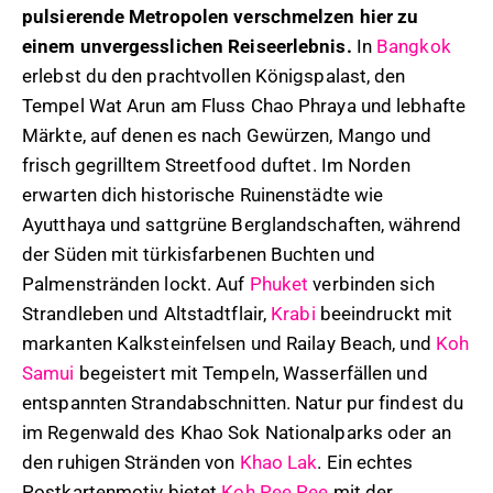
pulsierende Metropolen verschmelzen hier zu
einem unvergesslichen Reiseerlebnis.
In
Bangkok
erlebst du den prachtvollen Königspalast, den
Tempel Wat Arun am Fluss Chao Phraya und lebhafte
Märkte, auf denen es nach Gewürzen, Mango und
frisch gegrilltem Streetfood duftet. Im Norden
erwarten dich historische Ruinenstädte wie
Ayutthaya und sattgrüne Berglandschaften, während
der Süden mit türkisfarbenen Buchten und
Palmenstränden lockt. Auf
Phuket
verbinden sich
Strandleben und Altstadtflair,
Krabi
beeindruckt mit
markanten Kalksteinfelsen und Railay Beach, und
Koh
Samui
begeistert mit Tempeln, Wasserfällen und
entspannten Strandabschnitten. Natur pur findest du
im Regenwald des Khao Sok Nationalparks oder an
den ruhigen Stränden von
Khao Lak
. Ein echtes
Postkartenmotiv bietet
Koh Pee Pee
mit der