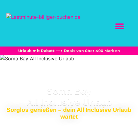
SCHNÄPPCHEN BUC
Marktplatz-Partne
Bahnreisen: Sparprei
Unterkünfte + Flüge -15% und mehr
Urlaub mit Rabatt
+++
Deals von über 400 Marken
Soma Bay
All Inclusive Urlaub
Sorglos genießen – dein All Inclusive Urlaub
wartet